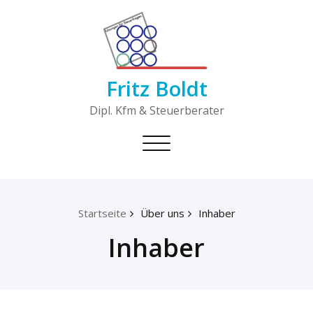
Skip
to
content
Fritz Boldt
Dipl. Kfm & Steuerberater
Toggle
navigation
Startseite
Über uns
Inhaber
Inhaber