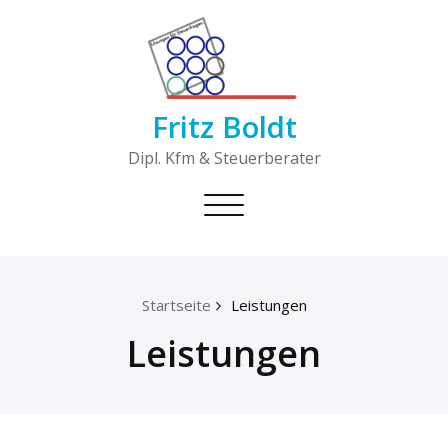
Skip
to
content
Fritz Boldt
Dipl. Kfm & Steuerberater
Toggle
navigation
Startseite
Leistungen
Leistungen